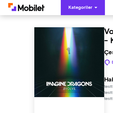
Kategoriler
Vo
- 
Çeş
Ha
testt
testt
testt