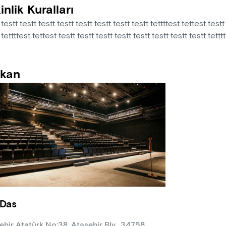
inlik Kuralları
 testt testt testt testt testt testt testt testt tettttest tettest testt
 tettttest tettest testt testt testt testt testt testt testt testt tettt
kan
Das
ehir Atatürk No:38, Ataşehir Blv., 34758