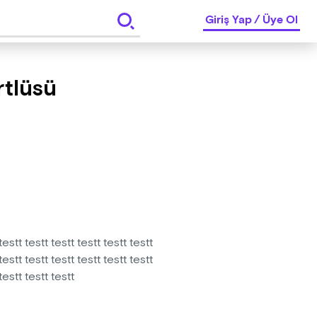
Giriş Yap
/
Üye Ol
rtlüsü
testt testt testt testt testt testt
testt testt testt testt testt testt
testt testt testt