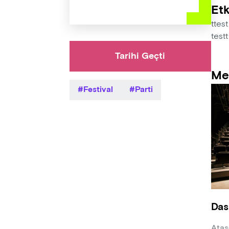
Etk
ttest
testt
Tarihi Geçti
Me
Festival
Parti
Das
Ataş