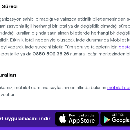
e Süreci
anizasyon sahibi olmadığı ve yalnızca etkinlik biletlemesinden s
nizasyonla ilgili herhangi bir iptal ya da değişiklik olmadığı sür
ıkladığı kuralları dışında satın alınan biletlerde herhangi bir değiş
ldir. Etkinlik iptali nedeniyle oluşacak iade durumunda Mobilet kul
meyi yaparak iade sürecini işletir. Tüm soru ve taleplerin için
dest
0850 502 36 26
-posta ile ya da
numaralı çağrı merkezinden biz
uralları
litikamız, mobilet.com ana sayfasının en altında bulunan
mobilet.c
vcuttur.
t uygulamasını indir