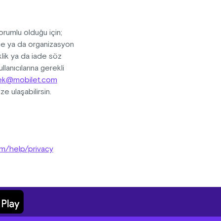
orumlu olduğu için;
ece ya da organizasyon
iklik ya da iade söz
lanıcılarına gerekli
ek@mobilet.com
e ulaşabilirsin.
om
/help/privacy