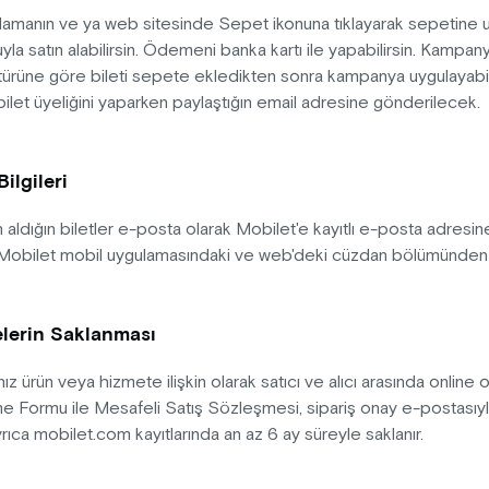
lamanın ve ya web sitesinde Sepet ikonuna tıklayarak sepetine 
la satın alabilirsin. Ödemeni banka kartı ile yapabilirsin. Kampany
ürüne göre bileti sepete ekledikten sonra kampanya uygulayabilir
ilet üyeliğini yaparken paylaştığın email adresine gönderilecek.
ilgileri
 aldığın biletler e-posta olarak Mobilet'e kayıtlı e-posta adresin
 Mobilet mobil uygulamasındaki ve web'deki cüzdan bölümünden ul
lerin Saklanması
nız ürün veya hizmete ilişkin olarak satıcı ve alıcı arasında online 
me Formu ile Mesafeli Satış Sözleşmesi, sipariş onay e-postasıyla bi
rıca mobilet.com kayıtlarında an az 6 ay süreyle saklanır.