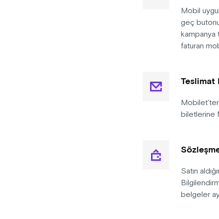
Mobil uygu
geç butonuy
kampanya t
faturan mob
Teslimat B
Mobilet'ten
biletlerine
Sözleşme
Satın aldığı
Bilgilendir
belgeler ay