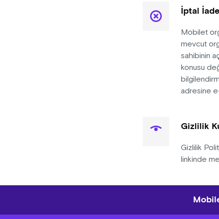
İptal İad
Mobilet org
mevcut orga
sahibinin aç
konusu deği
bilgilendir
adresine e
Gizlilik K
Gizlilik Po
linkinde me
Mobile